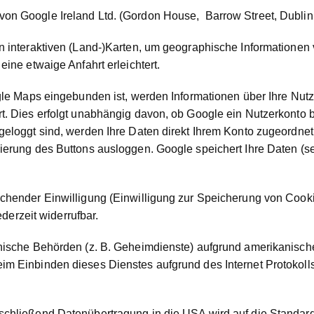
n Google Ireland Ltd. (Gordon House, Barrow Street, Dublin 4
 interaktiven (Land-)Karten, um geographische Informationen v
ine etwaige Anfahrt erleichtert.
gle Maps eingebunden ist, werden Informationen über Ihre Nutz
. Dies erfolgt unabhängig davon, ob Google ein Nutzerkonto ber
eloggt sind, werden Ihre Daten direkt Ihrem Konto zugeordnet
erung des Buttons ausloggen. Google speichert Ihre Daten (selb
chender Einwilligung (Einwilligung zur Speicherung von Cooki
ederzeit widerrufbar.
nische Behörden (z. B. Geheimdienste) aufgrund amerikanische
im Einbinden dieses Dienstes aufgrund des Internet Protokoll
schließend Datenübertragung in die USA wird auf die Standar