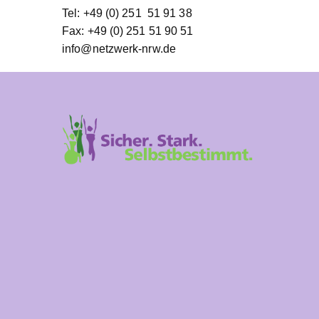
Tel: +49 (0) 251 51 91 38
Fax: +49 (0) 251 51 90 51
info@netzwerk-nrw.de